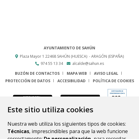
AYUNTAMIENTO DE SAHÚN
Plaza Mayor 1
22468
SAHÚN (HUESCA)
- ARAGÓN
(ESPAÑA)
974 55 13 34
alcalde@sahun.es
BUZÓN DE CONTACTOS
MAPA WEB
AVISO LEGAL
PROTECCIÓN DE DATOS
ACCESIBILIDAD
POLÍTICA DE COOKIES
ENLACE
Este sitio utiliza cookies
Nuestra web utiliza los siguientes tipos de cookies:
Técnicas
, imprescindibles para que la web funcione
correctamente;
De personalización,
para recordar