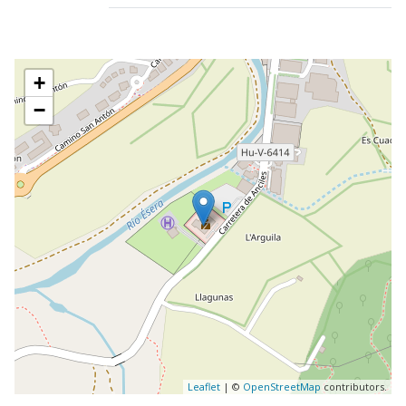
+
−
Leaflet
| ©
OpenStreetMap
contributors.