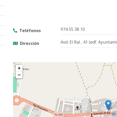
974 55 38 10
Teléfonos
Avd. El Ral , 41 (edf. Ayuntam
Dirección
+
−