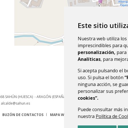
Este sitio utili
Nuestra web utiliza los
imprescindibles para q
personalización,
para 
Analíticas
, para mejora
Si acepta pulsando el 
uso. Si pulsa el botón
“
ninguna acción, se guar
personalizar sus prefe
468
SAHÚN (HUESCA)
- ARAGÓN
(ESPAÑA)
cookies”.
alcalde@sahun.es
Puede consultar más in
BUZÓN DE CONTACTOS
MAPA WEB
AVISO LEGAL
PROTECCIÓN 
nuestra
Política de Coo