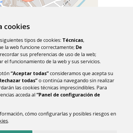
za cookies
 siguientes tipos de cookies:
Técnicas
,
Leaflet
| ©
OpenStreetMap
contributors.
ue la web funcione correctamente;
De
recordar sus preferencias de uso de la web;
r el funcionamiento de la web y sus servicios.
botón
“Aceptar todas”
consideramos que acepta su
Rechazar todas”
o continúa navegando sin realizar
darán las cookies técnicas imprescindibles. Para
rencias acceda al
“Panel de configuración de
formación, cómo configurarlas y posibles riesgos en
DE DATOS
ACCESIBILIDAD
POLÍTICA DE COOKIES
kies
.
ENLACE EXTERNO AL