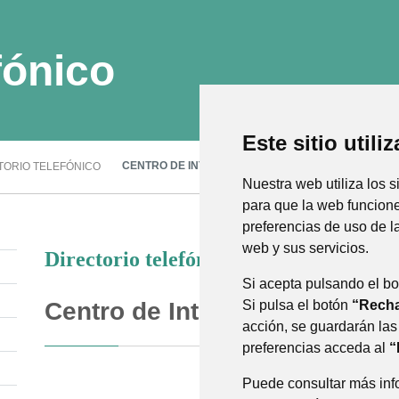
efónico
Este sitio utili
Nuestra web utiliza los
CENTRO DE INTERPRETACIÓN DE LOS GLACIARES PIR
RIO TELEFÓNICO
imprescindibles para q
personalización,
para 
Analíticas
, para mejora
Directorio telefónico
Si acepta pulsando el 
uso. Si pulsa el botón
“
Centro de Interpretación de 
ninguna acción, se guar
personalizar sus prefe
cookies”.
Puede consultar más in