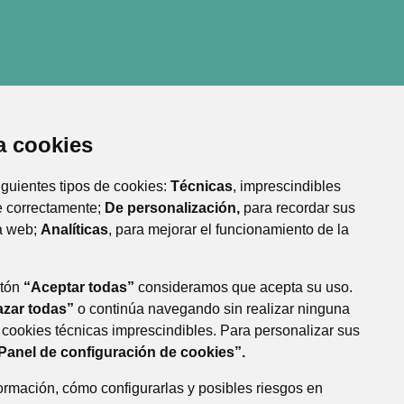
za cookies
 siguientes tipos de cookies:
Técnicas
,
ENAICOS
ue la web funcione correctamente;
De
recordar sus preferencias de uso de la web;
r el funcionamiento de la web y sus servicios.
botón
“Aceptar todas”
consideramos que acepta su
Rechazar todas”
o continúa navegando sin realizar
los Glaciares Pirenaicos
darán las cookies técnicas imprescindibles. Para
rencias acceda al
“Panel de configuración de
formación, cómo configurarlas y posibles riesgos en