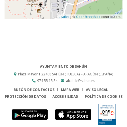
Leaflet
| ©
OpenStreetMap
contributors.
AYUNTAMIENTO DE SAHÚN
Plaza Mayor 1
22468
SAHÚN (HUESCA)
- ARAGÓN
(ESPAÑA)
974 55 13 34
alcalde@sahun.es
BUZÓN DE CONTACTOS
MAPA WEB
AVISO LEGAL
PROTECCIÓN DE DATOS
ACCESIBILIDAD
POLÍTICA DE COOKIES
ENLACE