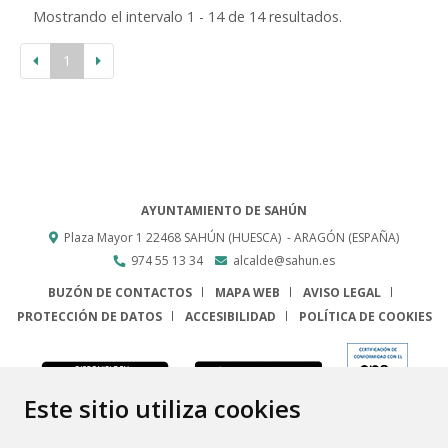
Mostrando el intervalo 1 - 14 de 14 resultados.
1
AYUNTAMIENTO DE SAHÚN
Plaza Mayor 1
22468
SAHÚN (HUESCA)
- ARAGÓN
(ESPAÑA)
974 55 13 34
alcalde@sahun.es
BUZÓN DE CONTACTOS
MAPA WEB
AVISO LEGAL
PROTECCIÓN DE DATOS
ACCESIBILIDAD
POLÍTICA DE COOKIES
ENLACE
Este sitio utiliza cookies