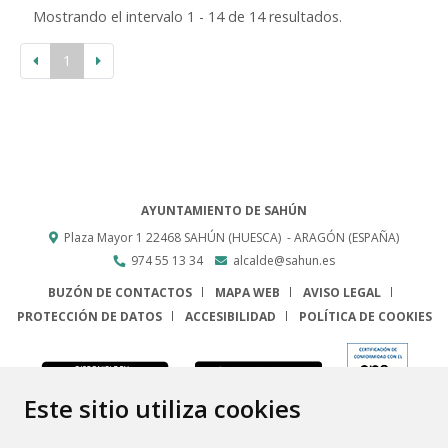
Mostrando el intervalo 1 - 14 de 14 resultados.
1
AYUNTAMIENTO DE SAHÚN
Plaza Mayor 1
22468
SAHÚN (HUESCA)
- ARAGÓN
(ESPAÑA)
974 55 13 34
alcalde@sahun.es
BUZÓN DE CONTACTOS
MAPA WEB
AVISO LEGAL
PROTECCIÓN DE DATOS
ACCESIBILIDAD
POLÍTICA DE COOKIES
ENLACE
Este sitio utiliza cookies