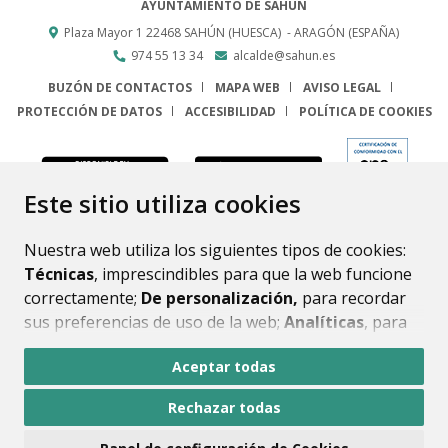
AYUNTAMIENTO DE SAHÚN
Plaza Mayor 1
22468
SAHÚN (HUESCA)
- ARAGÓN
(ESPAÑA)
974 55 13 34
alcalde@sahun.es
BUZÓN DE CONTACTOS
MAPA WEB
AVISO LEGAL
PROTECCIÓN DE DATOS
ACCESIBILIDAD
POLÍTICA DE COOKIES
ENLACE
Este sitio utiliza cookies
Nuestra web utiliza los siguientes tipos de cookies:
Técnicas
, imprescindibles para que la web funcione
correctamente;
De personalización,
para recordar
sus preferencias de uso de la web;
Analíticas
, para
mejorar el funcionamiento de la web y sus servicios.
Aceptar todas
Si acepta pulsando el botón
“Aceptar todas”
Rechazar todas
consideramos que acepta su uso. Si pulsa el botón
“Rechazar todas”
o continúa navegando sin realizar