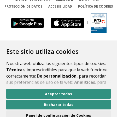
BUZÓN DE CONTACTOS
MAPA WEB
AVISO LEGAL
PROTECCIÓN DE DATOS
ACCESIBILIDAD
POLÍTICA DE COOKIES
ENLACE
Este sitio utiliza cookies
Nuestra web utiliza los siguientes tipos de cookies:
Técnicas
, imprescindibles para que la web funcione
correctamente;
De personalización,
para recordar
sus preferencias de uso de la web;
Analíticas
, para
mejorar el funcionamiento de la web y sus servicios.
Aceptar todas
Si acepta pulsando el botón
“Aceptar todas”
Rechazar todas
consideramos que acepta su uso. Si pulsa el botón
“Rechazar todas”
o continúa navegando sin realizar
Panel de configuración de Cookies