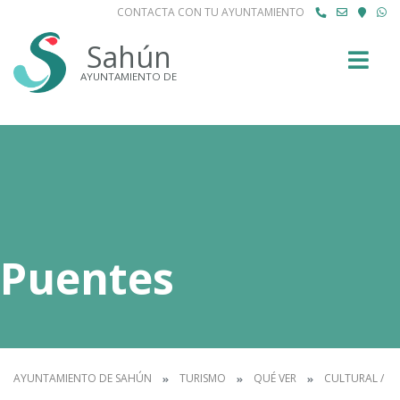
CONTACTA CON TU AYUNTAMIENTO
Buscar
Sahún
AYUNTAMIENTO DE
Puentes
AYUNTAMIENTO DE SAHÚN
TURISMO
QUÉ VER
CULTURAL / P