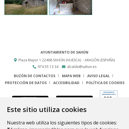
AYUNTAMIENTO DE SAHÚN
Plaza Mayor 1
22468
SAHÚN (HUESCA)
- ARAGÓN
(ESPAÑA)
974 55 13 34
alcalde@sahun.es
BUZÓN DE CONTACTOS
MAPA WEB
AVISO LEGAL
PROTECCIÓN DE DATOS
ACCESIBILIDAD
POLÍTICA DE COOKIES
ENLACE
Este sitio utiliza cookies
Nuestra web utiliza los siguientes tipos de cookies: