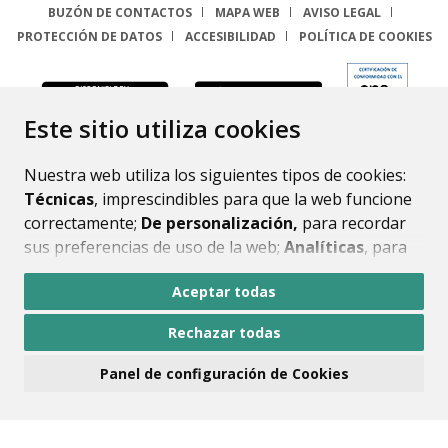
BUZÓN DE CONTACTOS
MAPA WEB
AVISO LEGAL
PROTECCIÓN DE DATOS
ACCESIBILIDAD
POLÍTICA DE COOKIES
ENLACE
Este sitio utiliza cookies
Nuestra web utiliza los siguientes tipos de cookies:
Técnicas
, imprescindibles para que la web funcione
correctamente;
De personalización,
para recordar
sus preferencias de uso de la web;
Analíticas
, para
mejorar el funcionamiento de la web y sus servicios.
Aceptar todas
Si acepta pulsando el botón
“Aceptar todas”
Rechazar todas
consideramos que acepta su uso. Si pulsa el botón
“Rechazar todas”
o continúa navegando sin realizar
Panel de configuración de Cookies
ninguna acción, se guardarán las cookies técnicas
imprescindibles. Para personalizar sus preferencias
acceda al
“Panel de configuración de cookies”.