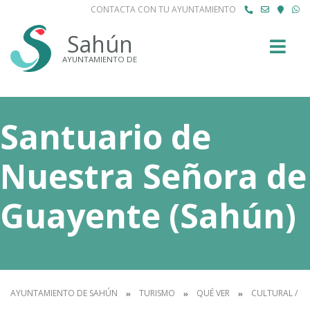
CONTACTA CON TU AYUNTAMIENTO
Buscar
Sahún
AYUNTAMIENTO DE
Santuario de
Nuestra Señora de
Guayente (Sahún)
AYUNTAMIENTO DE SAHÚN
TURISMO
QUÉ VER
CULTURAL / P