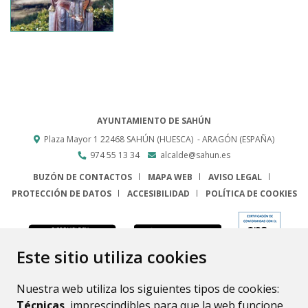
AYUNTAMIENTO DE SAHÚN
Plaza Mayor 1
22468
SAHÚN (HUESCA)
- ARAGÓN
(ESPAÑA)
974 55 13 34
alcalde@sahun.es
BUZÓN DE CONTACTOS
MAPA WEB
AVISO LEGAL
PROTECCIÓN DE DATOS
ACCESIBILIDAD
POLÍTICA DE COOKIES
ENLACE
Este sitio utiliza cookies
Nuestra web utiliza los siguientes tipos de cookies:
Técnicas
, imprescindibles para que la web funcione