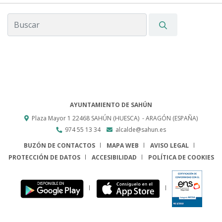
AYUNTAMIENTO DE SAHÚN
Plaza Mayor 1
22468
SAHÚN (HUESCA)
- ARAGÓN
(ESPAÑA)
974 55 13 34
alcalde@sahun.es
BUZÓN DE CONTACTOS
MAPA WEB
AVISO LEGAL
PROTECCIÓN DE DATOS
ACCESIBILIDAD
POLÍTICA DE COOKIES
ENLACE