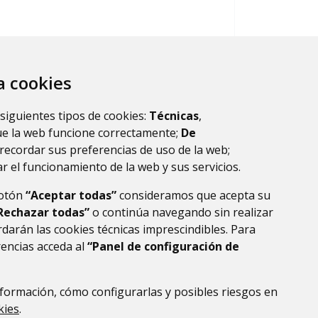
za cookies
EL TIEMPO
 siguientes tipos de cookies:
Técnicas
,
ue la web funcione correctamente;
De
recordar sus preferencias de uso de la web;
r el funcionamiento de la web y sus servicios.
botón
“Aceptar todas”
consideramos que acepta su
Rechazar todas”
o continúa navegando sin realizar
darán las cookies técnicas imprescindibles. Para
rencias acceda al
“Panel de configuración de
formación, cómo configurarlas y posibles riesgos en
DE DATOS
ACCESIBILIDAD
POLÍTICA DE COOKIES
kies
.