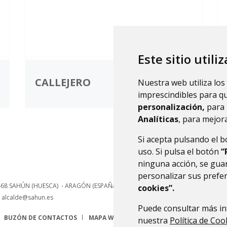
Este sitio utili
CALLEJERO
Nuestra web utiliza los
imprescindibles para q
personalización,
para 
Analíticas
, para mejora
Si acepta pulsando el 
uso. Si pulsa el botón
“
ninguna acción, se guar
personalizar sus prefe
468
SAHÚN (HUESCA)
- ARAGÓN
(ESPAÑA)
cookies”.
alcalde@sahun.es
Puede consultar más in
BUZÓN DE CONTACTOS
MAPA WEB
AVISO LEGAL
PROTECCIÓN 
nuestra
Política de Coo