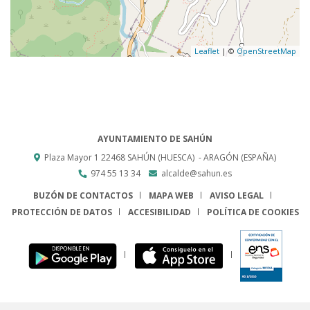
Leaflet
| ©
OpenStreetMap
AYUNTAMIENTO DE SAHÚN
Plaza Mayor 1
22468
SAHÚN (HUESCA)
- ARAGÓN
(ESPAÑA)
974 55 13 34
alcalde@sahun.es
BUZÓN DE CONTACTOS
MAPA WEB
AVISO LEGAL
PROTECCIÓN DE DATOS
ACCESIBILIDAD
POLÍTICA DE COOKIES
ENLACE