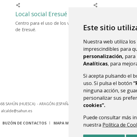
Local social Eresué
Embarcadero en
Centro para el uso de los vecinos
Desde septiembre de 
Este sitio utili
de Eresué.
Ayuntamiento de Sah
disposición de vecino
Nuestra web utiliza los
visitantes el nuevo 
imprescindibles para q
municipal, creado para 
personalización,
para 
Analíticas
, para mejora
Si acepta pulsando el 
uso. Si pulsa el botón
“
ninguna acción, se guar
personalizar sus prefe
468
SAHÚN (HUESCA)
- ARAGÓN
(ESPAÑA)
cookies”.
alcalde@sahun.es
Puede consultar más in
BUZÓN DE CONTACTOS
MAPA WEB
AVISO LEGAL
PROTECCIÓN 
nuestra
Política de Coo