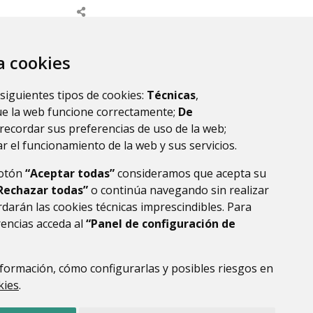
 Eriste
Electrolinera
2025, el
En nuestro municipio seguimos
za cookies
ún pone a
apostando por unos servicios
s y
más sostenibles y adaptados a
 siguientes tipos de cookies:
Técnicas
,
embarcadero
las nuevas necesidades de
ue la web funcione correctamente;
De
el...
movilidad. Por ello, ponemos a...
recordar sus preferencias de uso de la web;
r el funcionamiento de la web y sus servicios.
botón
“Aceptar todas”
consideramos que acepta su
Rechazar todas”
o continúa navegando sin realizar
darán las cookies técnicas imprescindibles. Para
rencias acceda al
“Panel de configuración de
formación, cómo configurarlas y posibles riesgos en
DE DATOS
ACCESIBILIDAD
POLÍTICA DE COOKIES
kies
.
ENLACE EXTERNO AL