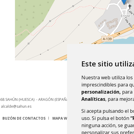
Este sitio utili
Nuestra web utiliza los
imprescindibles para q
personalización,
para 
Analíticas
, para mejora
468
SAHÚN (HUESCA)
- ARAGÓN
(ESPAÑA)
alcalde@sahun.es
Si acepta pulsando el 
uso. Si pulsa el botón
“
BUZÓN DE CONTACTOS
MAPA WEB
AVISO LEGAL
PROTECCIÓN 
ninguna acción, se guar
personalizar sus prefe