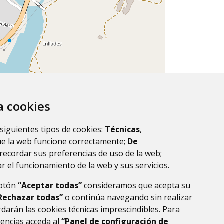
Leaflet
| ©
OpenStreetMap
contributors.
za cookies
 siguientes tipos de cookies:
Técnicas
,
ue la web funcione correctamente;
De
recordar sus preferencias de uso de la web;
r el funcionamiento de la web y sus servicios.
botón
“Aceptar todas”
consideramos que acepta su
Rechazar todas”
o continúa navegando sin realizar
DE DATOS
ACCESIBILIDAD
POLÍTICA DE COOKIES
darán las cookies técnicas imprescindibles. Para
ENLACE EXTERNO AL
rencias acceda al
“Panel de configuración de