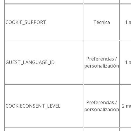
COOKIE_SUPPORT
Técnica
1 
Preferencias /
GUEST_LANGUAGE_ID
1 
personalización
Preferencias /
COOKIECONSENT_LEVEL
2 m
personalización