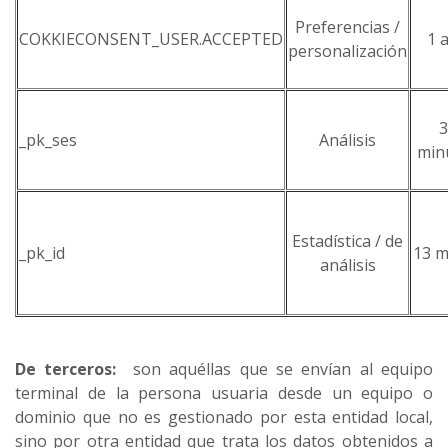
Preferencias /
COKKIECONSENT_USER.ACCEPTED
1 
personalización
3
_pk_ses
Análisis
min
Estadística / de
_pk_id
13 m
análisis
De terceros:
son aquéllas que se envían al equipo
terminal de la persona usuaria desde un equipo o
dominio que no es gestionado por esta entidad local,
sino por otra entidad que trata los datos obtenidos a