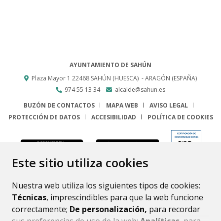
AYUNTAMIENTO DE SAHÚN
Plaza Mayor 1
22468
SAHÚN (HUESCA)
- ARAGÓN
(ESPAÑA)
974 55 13 34
alcalde@sahun.es
BUZÓN DE CONTACTOS
MAPA WEB
AVISO LEGAL
PROTECCIÓN DE DATOS
ACCESIBILIDAD
POLÍTICA DE COOKIES
ENLACE
Este sitio utiliza cookies
Nuestra web utiliza los siguientes tipos de cookies:
Técnicas
, imprescindibles para que la web funcione
correctamente;
De personalización,
para recordar