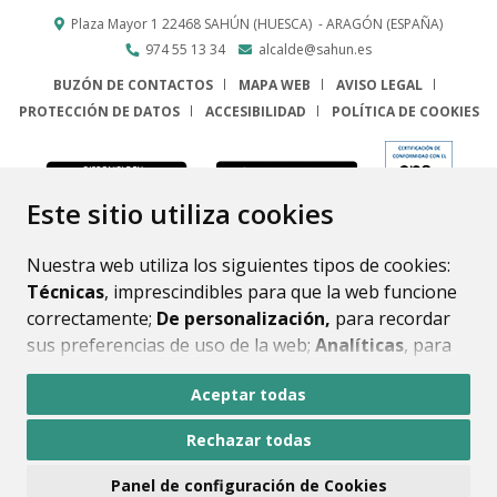
Plaza Mayor 1
22468
SAHÚN (HUESCA)
- ARAGÓN
(ESPAÑA)
974 55 13 34
alcalde@sahun.es
BUZÓN DE CONTACTOS
MAPA WEB
AVISO LEGAL
PROTECCIÓN DE DATOS
ACCESIBILIDAD
POLÍTICA DE COOKIES
ENLACE
Este sitio utiliza cookies
Nuestra web utiliza los siguientes tipos de cookies:
Técnicas
, imprescindibles para que la web funcione
correctamente;
De personalización,
para recordar
sus preferencias de uso de la web;
Analíticas
, para
mejorar el funcionamiento de la web y sus servicios.
Aceptar todas
Si acepta pulsando el botón
“Aceptar todas”
Rechazar todas
consideramos que acepta su uso. Si pulsa el botón
“Rechazar todas”
o continúa navegando sin realizar
Panel de configuración de Cookies
ninguna acción, se guardarán las cookies técnicas