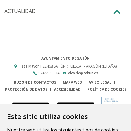
ACTUALIDAD
AYUNTAMIENTO DE SAHÚN
Plaza Mayor 1
22468
SAHÚN (HUESCA)
- ARAGÓN
(ESPAÑA)
974 55 13 34
alcalde@sahun.es
BUZÓN DE CONTACTOS
MAPA WEB
AVISO LEGAL
PROTECCIÓN DE DATOS
ACCESIBILIDAD
POLÍTICA DE COOKIES
ENLACE
Este sitio utiliza cookies
Nuestra web utiliza los siguientes tipos de cookies: