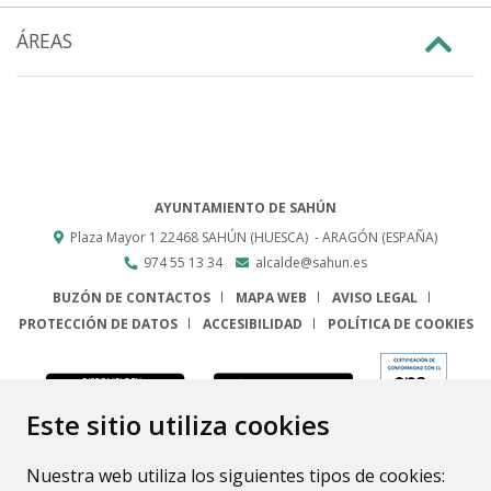
ÁREAS
AYUNTAMIENTO DE SAHÚN
Plaza Mayor 1
22468
SAHÚN (HUESCA)
- ARAGÓN
(ESPAÑA)
974 55 13 34
alcalde@sahun.es
BUZÓN DE CONTACTOS
MAPA WEB
AVISO LEGAL
PROTECCIÓN DE DATOS
ACCESIBILIDAD
POLÍTICA DE COOKIES
ENLACE
Este sitio utiliza cookies
Nuestra web utiliza los siguientes tipos de cookies: