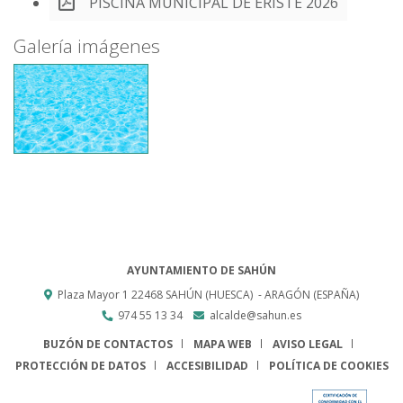
PISCINA MUNICIPAL DE ERISTE 2026
Galería imágenes
AYUNTAMIENTO DE SAHÚN
Plaza Mayor 1
22468
SAHÚN (HUESCA)
- ARAGÓN
(ESPAÑA)
974 55 13 34
alcalde@sahun.es
BUZÓN DE CONTACTOS
MAPA WEB
AVISO LEGAL
PROTECCIÓN DE DATOS
ACCESIBILIDAD
POLÍTICA DE COOKIES
ENLACE