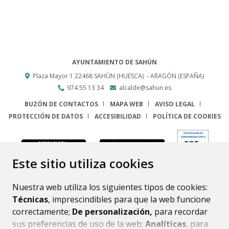
AYUNTAMIENTO DE SAHÚN
Plaza Mayor 1
22468
SAHÚN (HUESCA)
- ARAGÓN
(ESPAÑA)
974 55 13 34
alcalde@sahun.es
BUZÓN DE CONTACTOS
MAPA WEB
AVISO LEGAL
PROTECCIÓN DE DATOS
ACCESIBILIDAD
POLÍTICA DE COOKIES
ENLACE
Este sitio utiliza cookies
Nuestra web utiliza los siguientes tipos de cookies:
Técnicas
, imprescindibles para que la web funcione
correctamente;
De personalización,
para recordar
sus preferencias de uso de la web;
Analíticas
, para