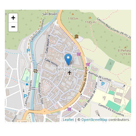
+
−
Leaflet
| ©
OpenStreetMap
contributors.