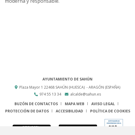
moderna y responsable.
AYUNTAMIENTO DE SAHÚN
Plaza Mayor 1
22468
SAHÚN (HUESCA)
- ARAGÓN
(ESPAÑA)
974 55 13 34
alcalde@sahun.es
BUZÓN DE CONTACTOS
MAPA WEB
AVISO LEGAL
PROTECCIÓN DE DATOS
ACCESIBILIDAD
POLÍTICA DE COOKIES
ENLACE