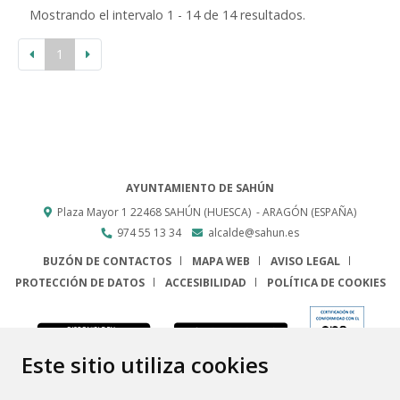
Mostrando el intervalo 1 - 14 de 14 resultados.
1
AYUNTAMIENTO DE SAHÚN
Plaza Mayor 1
22468
SAHÚN (HUESCA)
- ARAGÓN
(ESPAÑA)
974 55 13 34
alcalde@sahun.es
BUZÓN DE CONTACTOS
MAPA WEB
AVISO LEGAL
PROTECCIÓN DE DATOS
ACCESIBILIDAD
POLÍTICA DE COOKIES
ENLACE
Este sitio utiliza cookies