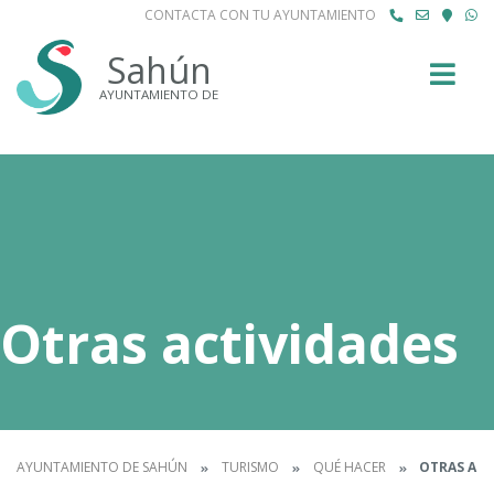
CONTACTA CON TU AYUNTAMIENTO
Buscar
Sahún
AYUNTAMIENTO DE
Otras actividades
AYUNTAMIENTO DE SAHÚN
TURISMO
QUÉ HACER
OTRAS ACT