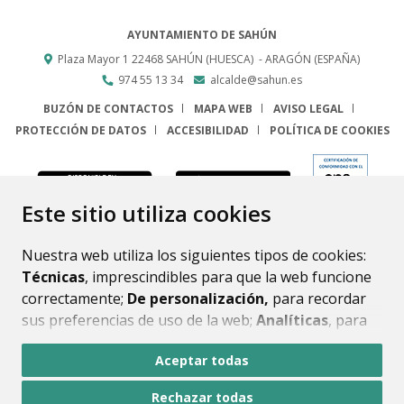
AYUNTAMIENTO DE SAHÚN
Plaza Mayor 1
22468
SAHÚN (HUESCA)
- ARAGÓN
(ESPAÑA)
974 55 13 34
alcalde@sahun.es
BUZÓN DE CONTACTOS
MAPA WEB
AVISO LEGAL
PROTECCIÓN DE DATOS
ACCESIBILIDAD
POLÍTICA DE COOKIES
ENLACE
Este sitio utiliza cookies
Nuestra web utiliza los siguientes tipos de cookies:
Técnicas
, imprescindibles para que la web funcione
correctamente;
De personalización,
para recordar
sus preferencias de uso de la web;
Analíticas
, para
mejorar el funcionamiento de la web y sus servicios.
Aceptar todas
Si acepta pulsando el botón
“Aceptar todas”
Rechazar todas
consideramos que acepta su uso. Si pulsa el botón