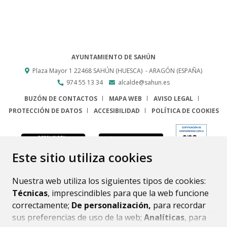
AYUNTAMIENTO DE SAHÚN
Plaza Mayor 1
22468
SAHÚN (HUESCA)
- ARAGÓN
(ESPAÑA)
974 55 13 34
alcalde@sahun.es
BUZÓN DE CONTACTOS
MAPA WEB
AVISO LEGAL
PROTECCIÓN DE DATOS
ACCESIBILIDAD
POLÍTICA DE COOKIES
ENLACE
Este sitio utiliza cookies
Nuestra web utiliza los siguientes tipos de cookies:
Técnicas
, imprescindibles para que la web funcione
correctamente;
De personalización,
para recordar
sus preferencias de uso de la web;
Analíticas
, para