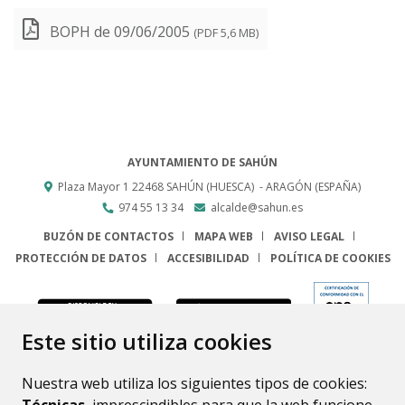
BOPH de 09/06/2005
(PDF 5,6 MB)
AYUNTAMIENTO DE SAHÚN
Plaza Mayor 1
22468
SAHÚN (HUESCA)
- ARAGÓN
(ESPAÑA)
974 55 13 34
alcalde@sahun.es
BUZÓN DE CONTACTOS
MAPA WEB
AVISO LEGAL
PROTECCIÓN DE DATOS
ACCESIBILIDAD
POLÍTICA DE COOKIES
ENLACE
Este sitio utiliza cookies
Nuestra web utiliza los siguientes tipos de cookies: