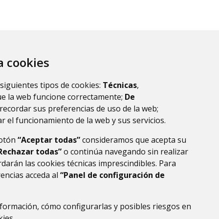
za cookies
 siguientes tipos de cookies:
Técnicas
,
ltados.
1
ue la web funcione correctamente;
De
recordar sus preferencias de uso de la web;
r el funcionamiento de la web y sus servicios.
botón
“Aceptar todas”
consideramos que acepta su
Rechazar todas”
o continúa navegando sin realizar
darán las cookies técnicas imprescindibles. Para
rencias acceda al
“Panel de configuración de
formación, cómo configurarlas y posibles riesgos en
DE DATOS
ACCESIBILIDAD
POLÍTICA DE COOKIES
kies
.