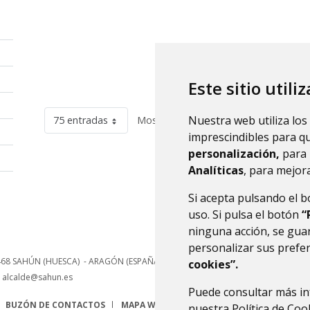
Este sitio utili
Nuestra web utiliza los
75 entradas
Mostrando el intervalo 1 - 9 de 9 resu
imprescindibles para q
personalización,
para 
Analíticas
, para mejora
Si acepta pulsando el 
uso. Si pulsa el botón
“
ninguna acción, se guar
personalizar sus prefe
468
SAHÚN (HUESCA)
- ARAGÓN
(ESPAÑA)
cookies”.
alcalde@sahun.es
Puede consultar más in
BUZÓN DE CONTACTOS
MAPA WEB
AVISO LEGAL
PROTECCIÓN 
nuestra
Política de Coo