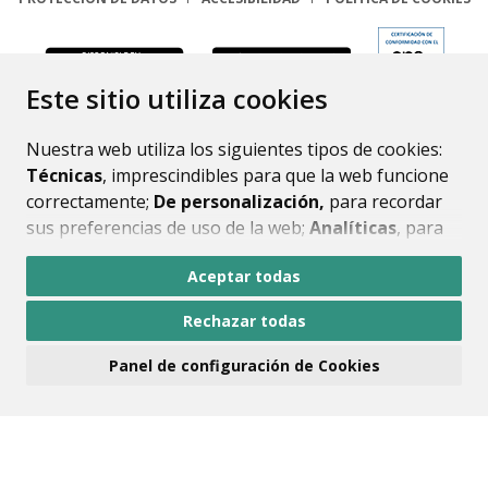
ENLACE
Este sitio utiliza cookies
Nuestra web utiliza los siguientes tipos de cookies:
Técnicas
, imprescindibles para que la web funcione
correctamente;
De personalización,
para recordar
sus preferencias de uso de la web;
Analíticas
, para
mejorar el funcionamiento de la web y sus servicios.
Aceptar todas
Si acepta pulsando el botón
“Aceptar todas”
Rechazar todas
consideramos que acepta su uso. Si pulsa el botón
“Rechazar todas”
o continúa navegando sin realizar
Panel de configuración de Cookies
ninguna acción, se guardarán las cookies técnicas
imprescindibles. Para personalizar sus preferencias
acceda al
“Panel de configuración de cookies”.
Puede consultar más información, cómo