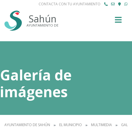
CONTACTA CON TU AYUNTAMIENTO
Buscar
Sahún
AYUNTAMIENTO DE
Galería de
imágenes
AYUNTAMIENTO DE SAHÚN
EL MUNICIPIO
MULTIMEDIA
GALER