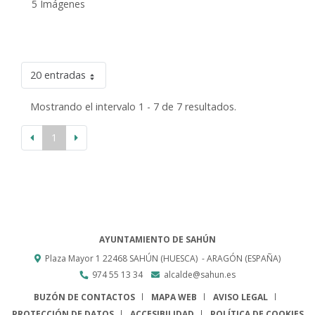
5 Imágenes
20 entradas
Mostrando el intervalo 1 - 7 de 7 resultados.
1
AYUNTAMIENTO DE SAHÚN
Plaza Mayor 1
22468
SAHÚN (HUESCA)
- ARAGÓN
(ESPAÑA)
974 55 13 34
alcalde@sahun.es
BUZÓN DE CONTACTOS
MAPA WEB
AVISO LEGAL
PROTECCIÓN DE DATOS
ACCESIBILIDAD
POLÍTICA DE COOKIES