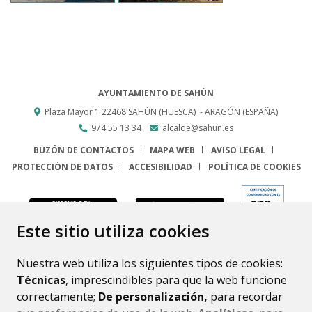
AYUNTAMIENTO DE SAHÚN
Plaza Mayor 1
22468
SAHÚN (HUESCA)
- ARAGÓN
(ESPAÑA)
974 55 13 34
alcalde@sahun.es
BUZÓN DE CONTACTOS
MAPA WEB
AVISO LEGAL
PROTECCIÓN DE DATOS
ACCESIBILIDAD
POLÍTICA DE COOKIES
ENLACE
Este sitio utiliza cookies
Nuestra web utiliza los siguientes tipos de cookies:
Técnicas
, imprescindibles para que la web funcione
correctamente;
De personalización,
para recordar