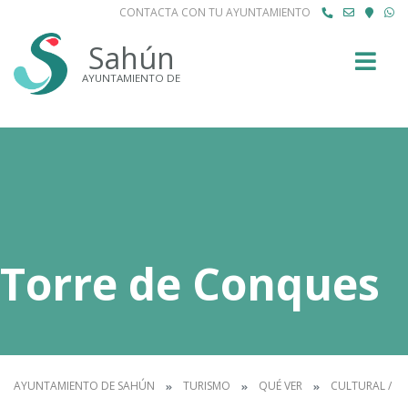
CONTACTA CON TU AYUNTAMIENTO
Buscar
Sahún
AYUNTAMIENTO DE
Torre de Conques
AYUNTAMIENTO DE SAHÚN
TURISMO
QUÉ VER
CULTURAL / P